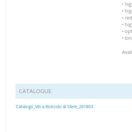
• hi
• hi
• re
• hig
• op
• lon
Avai
CATALOGUE
Catalogo_Viti a Ricircolo di Sfere_201803