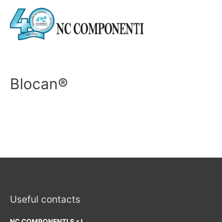
Blocan®
Useful contacts
NC COMPONENTI S.r.l.